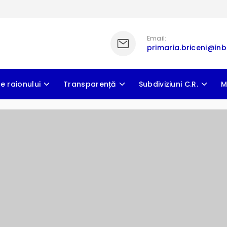
Email:
primaria.briceni@inb
e raionului
Transparență
Subdiviziuni C.R.
M