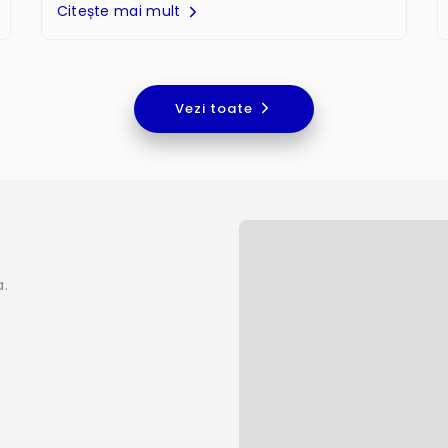
Citește mai mult
Vezi toate
a.