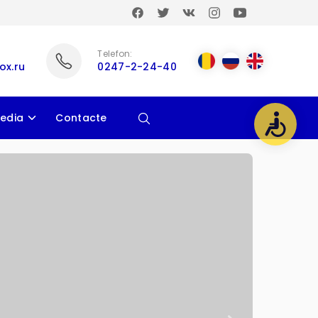
Telefon:
ox.ru
0247-2-24-40
edia
Contacte