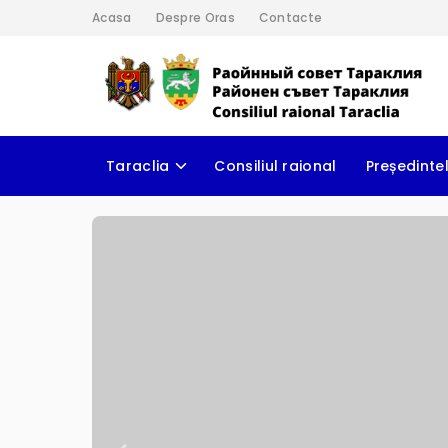
Acasa
Despre Oras
Contacte
Taraclia
Consiliul raional
Președintel