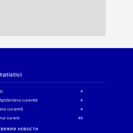
tatistici
zi:
4
ăptămâna curentă:
4
una curentă:
4
nul curent:
46
вежие новости