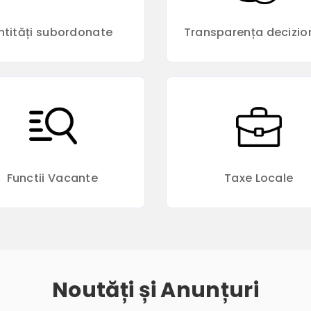
ntități subordonate
Transparența decizio
Functii Vacante
Taxe Locale
Noutăți și Anunțuri